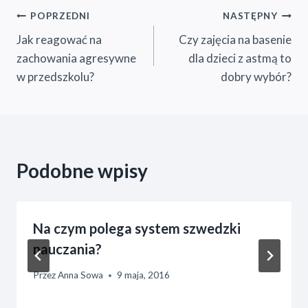
Nawigacja
POPRZEDNI
NASTĘPNY
Jak reagować na
Czy zajęcia na basenie
wpisu
zachowania agresywne
dla dzieci z astmą to
w przedszkolu?
dobry wybór?
Podobne wpisy
Na czym polega system szwedzki
nauczania?
Przez
Anna Sowa
9 maja, 2016