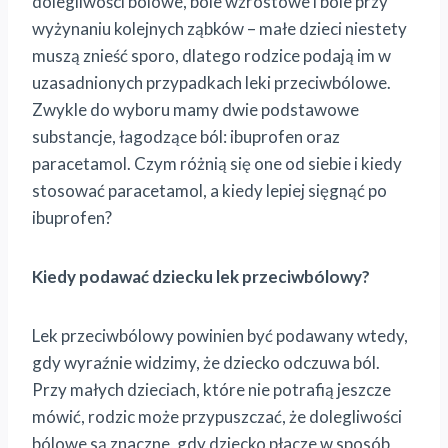
dolegliwości bólowe, bóle wzrostowe i bóle przy
wyżynaniu kolejnych ząbków – małe dzieci niestety
muszą znieść sporo, dlatego rodzice podają im w
uzasadnionych przypadkach leki przeciwbólowe.
Zwykle do wyboru mamy dwie podstawowe
substancje, łagodzące ból: ibuprofen oraz
paracetamol. Czym różnią się one od siebie i kiedy
stosować paracetamol, a kiedy lepiej sięgnąć po
ibuprofen?
Kiedy podawać dziecku lek przeciwbólowy?
Lek przeciwbólowy powinien być podawany wtedy,
gdy wyraźnie widzimy, że dziecko odczuwa ból.
Przy małych dzieciach, które nie potrafią jeszcze
mówić, rodzic może przypuszczać, że dolegliwości
bólowe są znaczne, gdy dziecko płacze w sposób