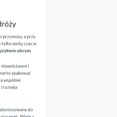
dróży
z przymusu, a przy
 tylko umilą czas w
 językiem obcym
.
m słownictwem i
i warto spakować
na wspólnie
i rozwija
dostosowane do
piosenek. Wiele z