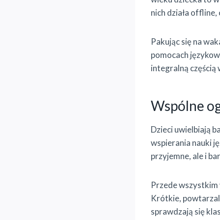
nich działa offlin
Pakując się na waka
pomocach językowyc
integralną częścią
Wspólne ogl
Dzieci uwielbiają b
wspierania nauki j
przyjemne, ale i b
Przede wszystkim
Krótkie, powtarzal
sprawdzają się kla