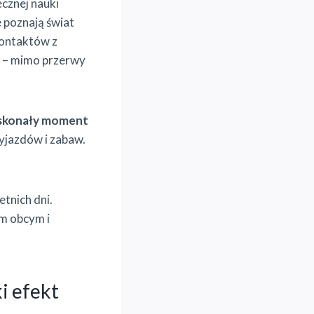
cznej nauki
e poznają świat
kontaktów z
m – mimo przerwy
skonały moment
yjazdów i zabaw.
tnich dni.
m obcym i
i efekt