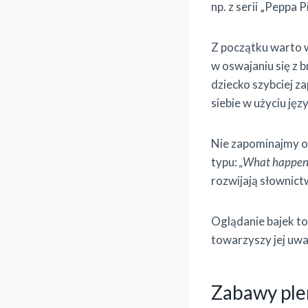
np. z serii „Peppa 
Z początku warto 
w oswajaniu się z
dziecko szybciej za
siebie w użyciu jęz
Nie zapominajmy o
typu:
„What happene
rozwijają słownict
Oglądanie bajek to
towarzyszy jej uw
Zabawy ple