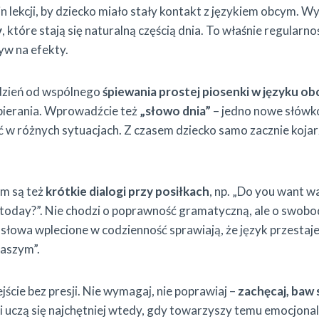
n lekcji, by dziecko miało stały kontakt z językiem obcym. W
y
, które stają się naturalną częścią dnia. To właśnie regularno
yw na efekty.
 dzień od wspólnego
śpiewania prostej piosenki w języku o
bierania. Wprowadźcie też
„słowo dnia”
– jedno nowe słówko
 w różnych sytuacjach. Z czasem dziecko samo zacznie kojar
m są też
krótkie dialogi przy posiłkach
, np. „Do you want w
t today?”. Nie chodzi o poprawność gramatyczną, ale o swobo
słowa wplecione w codzienność sprawiają, że język przestaj
naszym”.
jście bez presji. Nie wymagaj, nie poprawiaj –
zachęcaj, baw s
ci uczą się najchętniej wtedy, gdy towarzyszy temu emocjon