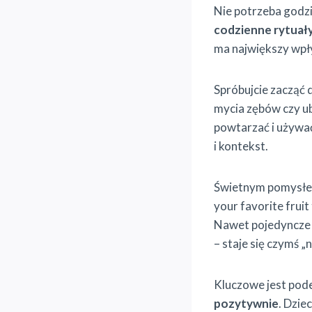
Nie potrzeba godzi
codzienne rytuał
ma największy wpł
Spróbujcie zacząć
mycia zębów czy u
powtarzać i używać
i kontekst.
Świetnym pomysłe
your favorite frui
Nawet pojedyncze 
– staje się czymś „
Kluczowe jest pode
pozytywnie
. Dzie