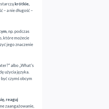
ystarczą
krótkie,
ść – a nie długość –
bcym
, np. podczas
, które możecie
zyć jego znaczenie
ater?” albo „What’s
dę użycia języka.
e być czymś obcym
ię, reaguj
alne zaangażowanie,