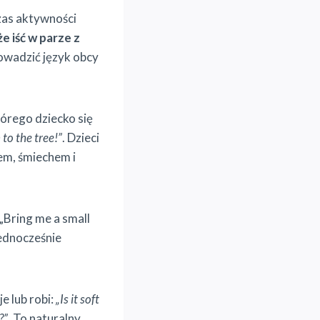
zas aktywności
e iść w parze z
rowadzić język obcy
tórego dziecko się
 to the tree!”
. Dzieci
hem, śmiechem i
 „Bring me a small
jednocześnie
 lub robi:
„Is it soft
?”
. To naturalny