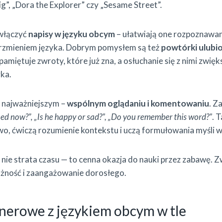
Pig”, „Dora the Explorer” czy „Sesame Street”.
włączyć
napisy w języku obcym
– ułatwiają one rozpoznawan
 brzmieniem języka. Dobrym pomysłem są też
powtórki ulubi
pamiętuje zwroty, które już zna, a osłuchanie się z nimi zwię
yka.
 najważniejszym –
wspólnym oglądaniu i komentowaniu
. Z
d now?”, „Is he happy or sad?”, „Do you remember this word?”
. 
wo, ćwiczą rozumienie kontekstu i uczą formułowania myśli w
 nie strata czasu — to cenna okazja do nauki przez zabawę. 
ażność i zaangażowanie dorosłego.
nerowe z językiem obcym w tle