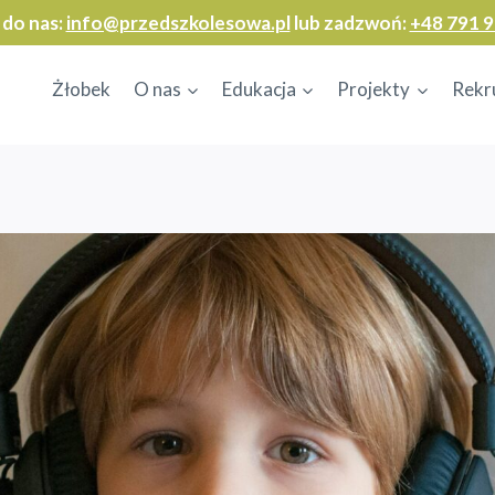
 do nas:
info@przedszkolesowa.pl
lub zadzwoń:
+48 791 9
Żłobek
O nas
Edukacja
Projekty
Rekr