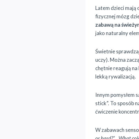
Latem dzieci mają 
fizycznej mózg dzi
zabawą na świeży
jako naturalny ele
Świetnie sprawdzaj
uczy). Można zacz
chętnie reagują na 
lekką rywalizacją.
Innym pomysłem 
stick”. To sposób 
ćwiczenie koncentr
W zabawach sensor
or hard?”
,
„What colo