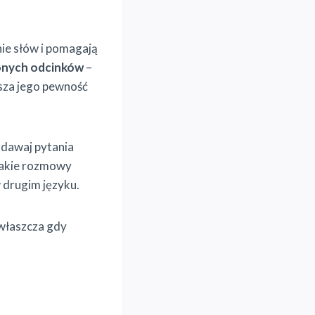
ie słów i pomagają
onych odcinków
–
ksza jego pewność
adawaj pytania
Takie rozmowy
 drugim języku.
Zwłaszcza gdy