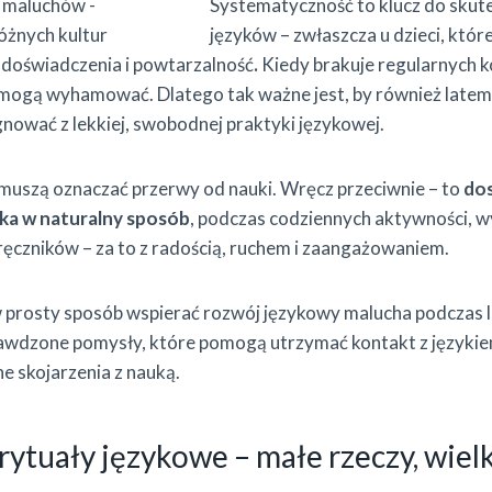
Systematyczność to klucz do skute
języków – zwłaszcza u dzieci, któr
 doświadczenia i powtarzalność
.
Kiedy brakuje regularnych 
 mogą wyhamować. Dlatego tak ważne jest, by również late
ygnować z lekkiej, swobodnej praktyki językowej.
muszą oznaczać przerwy od nauki. Wręcz przeciwnie – to
do
yka w naturalny sposób
, podczas codziennych aktywności, w
dręczników – za to z radością, ruchem i zaangażowaniem.
prosty sposób wspierać rozwój językowy malucha podczas le
wdzone pomysły, które pomogą utrzymać kontakt z językie
 skojarzenia z nauką.
ytuały językowe – małe rzeczy, wielk