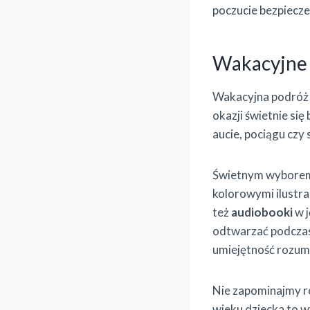
poczucie bezpiecz
Wakacyjne 
Wakacyjna podróż t
okazji świetnie si
aucie, pociągu czy
Świetnym wybore
kolorowymi ilustra
też
audiobooki
w j
odtwarzać podczas 
umiejętność rozumi
Nie zapominajmy r
wieku dziecka to w