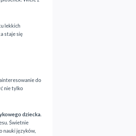
ku lekkich
a staje się
 zainteresowanie do
 nie tylko
zykowego dziecka
.
esu. Świetnie
o nauki języków,