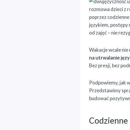
poprzez codzienne
językiem, postępy
od zajęć – nie rez
Wakacje wcale nie 
na utrwalanie jęz
Bez presji, bez po
Podpowiemy, jak w 
Przedstawimy spra
budować pozytywne
Codzienne r