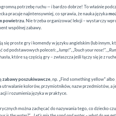
ogromną potrzebę ruchu — i bardzo dobrze! To właśnie podc
ecka pracuje najintensywniej, co sprawia, że nauka języka
moż
m powietrzu
. Nie trzeba organizować lekcji – wystarczy wp
ment wspólnej zabawy.
ą się proste gry i komendy w języku angielskim (lub innym, k
ąć od podstawowych poleceń:
„Jump!”
,
„Touch your nose!”
,
„Run
hasła, które są częścią gry – zwłaszcza jeśli łączy się je z ruc
są
zabawy poszukiwawcze
, np. „Find something yellow” albo
na utrwalanie kolorów, przymiotników, nazw przedmiotów, a 
acji i rozumienia języka w praktyce.
ycznych można zachęcać do nazywania tego, co dziecko czuje
ur is the water?”
,
„Let’s mix the sand and water – what do we get