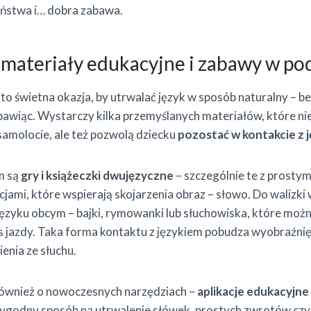
eństwa i… dobra zabawa.
materiały edukacyjne i zabawy w po
o świetna okazja, by utrwalać język w sposób naturalny – be
ę bawiąc. Wystarczy kilka przemyślanych materiałów, które nie
 samolocie, ale też pozwolą dziecku
pozostać w kontakcie z
m są
gry i książeczki dwujęzyczne
– szczególnie te z prosty
cjami, które wspierają skojarzenia obraz – słowo. Do walizk
ęzyku obcym – bajki, rymowanki lub słuchowiska, które moż
jazdy. Taka forma kontaktu z językiem pobudza wyobraźnię 
enia ze słuchu.
ównież o nowoczesnych narzędziach –
aplikacje edukacyjne
ygodny sposób na utrwalenie słówek, prostych zwrotów czy 