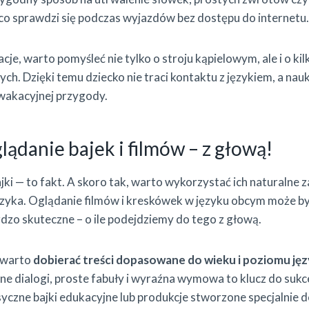
e, co sprawdzi się podczas wyjazdów bez dostępu do internetu.
cje, warto pomyśleć nie tylko o stroju kąpielowym, ale i o kil
h. Dzięki temu dziecko nie traci kontaktu z językiem, a nauk
 wakacyjnej przygody.
ądanie bajek i filmów – z głową!
ajki — to fakt. A skoro tak, warto wykorzystać ich naturalne
ęzyka. Oglądanie filmów i kreskówek w języku obcym może być
ardzo skuteczne – o ile podejdziemy do tego z głową.
 warto
dobierać treści dopasowane do wieku i poziomu ję
ne dialogi, proste fabuły i wyraźna wymowa to klucz do sukc
syczne bajki edukacyjne lub produkcje stworzone specjalnie d