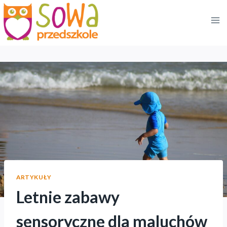
Przejdź
do
treści
ARTYKUŁY
Letnie zabawy
sensoryczne dla maluchów