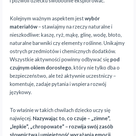
i pozwoli dziecku swobodnie eksplorować.
Kolejnym ważnym aspektem jest
wybór
materiałów
– stawiajmy na rzeczy naturalne i
nieszkodliwe: kaszę, ryż, mąkę, glinę, wodę, błoto,
naturalne barwniki czy elementy roślinne. Unikajmy
ostrych przedmiotów i chemicznych dodatków.
Wszystkie aktywności powinny odbywać się
pod
czujnym okiem dorosłego
, który nie tylko dba o
bezpieczeństwo, ale też aktywnie uczestniczy –
komentuje, zadaje pytania i wspiera rozwój
językowy.
To właśnie w takich chwilach dziecko uczy się
najwięcej.
Nazywając to, co czuje – „zimne”,
„lepkie”, „chropowate” – rozwija swój zasób
słownictwa i umiejętność wyrażania emocji.