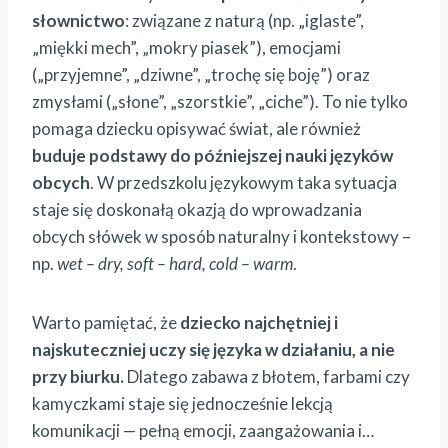
słownictwo
: związane z naturą (np. „iglaste”,
„miękki mech”, „mokry piasek”), emocjami
(„przyjemne”, „dziwne”, „trochę się boję”) oraz
zmysłami („słone”, „szorstkie”, „ciche”). To nie tylko
pomaga dziecku opisywać świat, ale również
buduje podstawy do późniejszej nauki języków
obcych
. W przedszkolu językowym taka sytuacja
staje się doskonałą okazją do wprowadzania
obcych słówek w sposób naturalny i kontekstowy –
np.
wet – dry, soft – hard, cold – warm
.
Warto pamiętać, że
dziecko najchętniej i
najskuteczniej uczy się języka w działaniu, a nie
przy biurku.
Dlatego zabawa z błotem, farbami czy
kamyczkami staje się jednocześnie lekcją
komunikacji — pełną emocji, zaangażowania i…