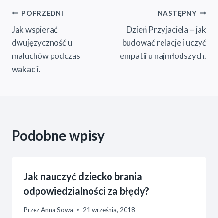
Nawigacja
POPRZEDNI
NASTĘPNY
Jak wspierać
Dzień Przyjaciela – jak
wpisu
dwujęzyczność u
budować relacje i uczyć
maluchów podczas
empatii u najmłodszych.
wakacji.
Podobne wpisy
Jak nauczyć dziecko brania
odpowiedzialności za błędy?
Przez
Anna Sowa
21 września, 2018