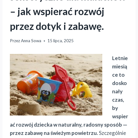
– jak wspierać rozwój
przez dotyk i zabawę.
Przez
Anna Sowa
15 lipca, 2025
Letnie
miesią
ce to
dosko
nały
czas,
by
wspier
ać rozwój dziecka w naturalny, radosny sposób —
przez zabawę na świeżym powietrzu.
Szczególnie