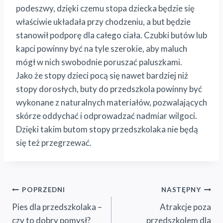
podeszwy, dzięki czemu stopa dziecka będzie się
właściwie układała przy chodzeniu, a but będzie
stanowił podporę dla całego ciała. Czubki butów lub
kapci powinny być na tyle szerokie, aby maluch
mógł w nich swobodnie poruszać paluszkami.
Jako że stopy dzieci pocą się nawet bardziej niż
stopy dorosłych, buty do przedszkola powinny być
wykonane z naturalnych materiałów, pozwalających
skórze oddychać i odprowadzać nadmiar wilgoci.
Dzięki takim butom stopy przedszkolaka nie będą
się też przegrzewać.
Nawigacja
POPRZEDNI
NASTĘPNY
Pies dla przedszkolaka –
Atrakcje poza
wpisu
czy to dobry pomysł?
przedszkolem dla