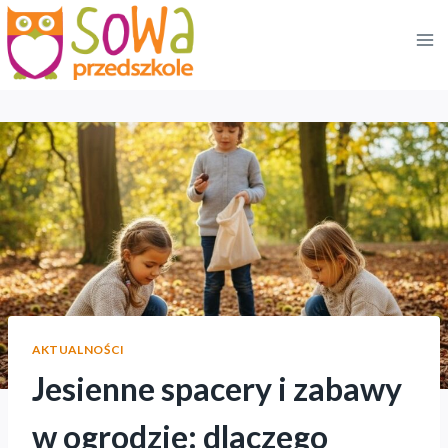
Przejdź
do
treści
AKTUALNOŚCI
Jesienne spacery i zabawy
w ogrodzie: dlaczego