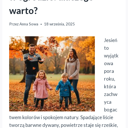
warto?
Przez
Anna Sowa
18 września, 2025
Jesień
to
wyjątk
owa
pora
roku,
która
zachw
yca
bogac
twem kolorów i spokojem natury. Spadające liście
tworzą barwne dywany, powietrze staje się rześkie,