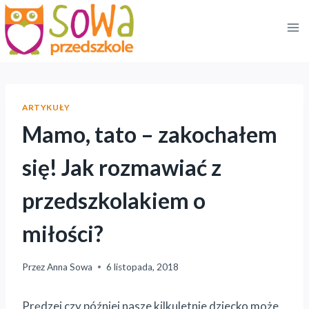
Przejdź
do
treści
ARTYKUŁY
Mamo, tato – zakochałem
się! Jak rozmawiać z
przedszkolakiem o
miłości?
Przez
Anna Sowa
6 listopada, 2018
Prędzej czy później nasze kilkuletnie dziecko może