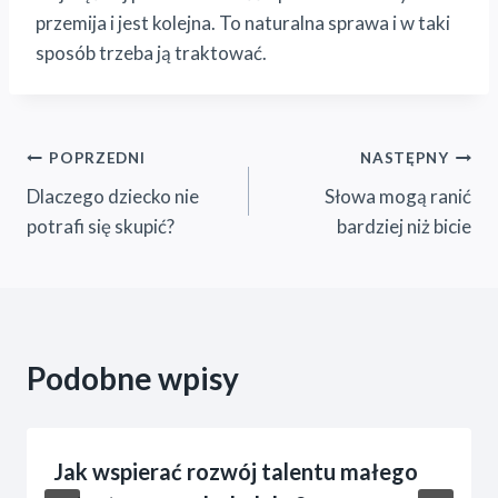
przemija i jest kolejna. To naturalna sprawa i w taki
sposób trzeba ją traktować.
Nawigacja
POPRZEDNI
NASTĘPNY
Dlaczego dziecko nie
Słowa mogą ranić
wpisu
potrafi się skupić?
bardziej niż bicie
Podobne wpisy
Jak wspierać rozwój talentu małego