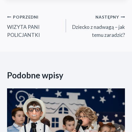
Nawigacja
POPRZEDNI
NASTĘPNY
WIZYTA PANI
Dziecko z nadwagą – jak
wpisu
POLICJANTKI
temu zaradzić?
Podobne wpisy