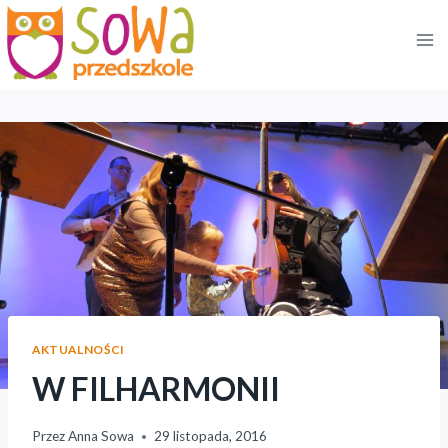
Przejdź
do
treści
AKTUALNOŚCI
W FILHARMONII
Przez
Anna Sowa
29 listopada, 2016