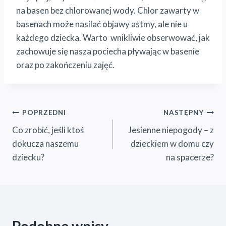
na basen bez chlorowanej wody. Chlor zawarty w
basenach może nasilać objawy astmy, ale nie u
każdego dziecka. Warto wnikliwie obserwować, jak
zachowuje się nasza pociecha pływając w basenie
oraz po zakończeniu zajęć.
Nawigacja
POPRZEDNI
NASTĘPNY
Co zrobić, jeśli ktoś
Jesienne niepogody – z
wpisu
dokucza naszemu
dzieckiem w domu czy
dziecku?
na spacerze?
Podobne wpisy