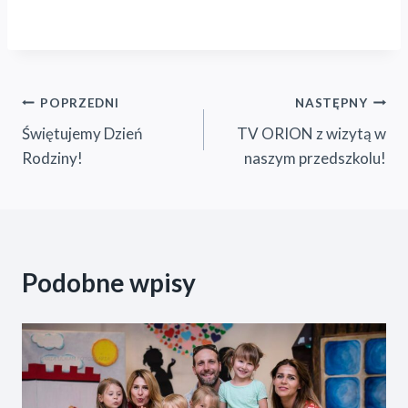
Nawigacja
POPRZEDNI
NASTĘPNY
Świętujemy Dzień
TV ORION z wizytą w
wpisu
Rodziny!
naszym przedszkolu!
Podobne wpisy