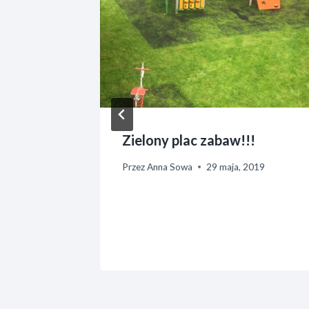
lu –
Zielony plac zabaw!!!
święto
Przez
Anna Sowa
29 maja, 2019
wnych
rnika, 2025