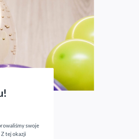
u!
ebrowaliśmy swoje
Z tej okazji