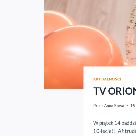
AKTUALNOŚCI
TV ORION 
Przez
Anna Sowa
15 
W piątek 14 paździ
10-lecie!!! Aż trudn