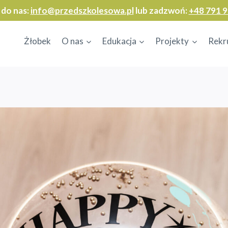
 do nas:
info@przedszkolesowa.pl
lub zadzwoń:
+48 791 9
Żłobek
O nas
Edukacja
Projekty
Rekr