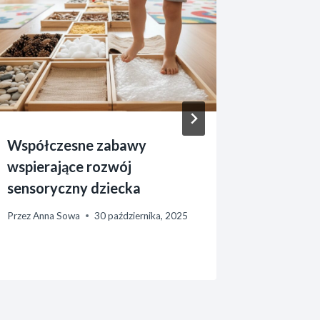
Współczesne zabawy
Jak tra
wspierające rozwój
wysoko 
sensoryczny dziecka
Przez
Anna 
Przez
Anna Sowa
30 października, 2025