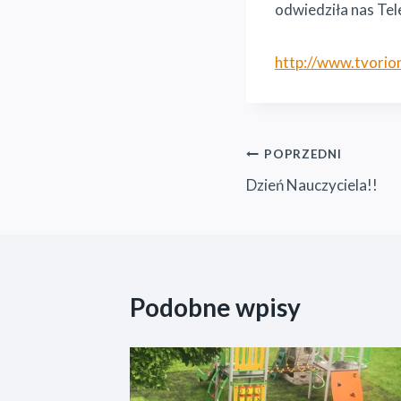
odwiedziła nas Tel
http://www.tvorion
Nawigacja
POPRZEDNI
Dzień Nauczyciela!!
wpisu
Podobne wpisy