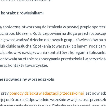
 kontakt z rówieśnikami
tą społeczną, stworzoną do istnienia w pewnej grupie społecz
ucha pod kloszem. Rodzice powinni na długo przed rozpoczę
ć się wprowadzać dziecko do nowych grup – rówieśników na 
lub klubie malucha. Spotkania towarzyskie z innymi rodzicami 
luszkowi w nawiązywaniu kontaktów z kolegami i koleżanka
centowała na etapie rozpoczynania przedszkola i w przyszłoś
ierać kontakty towarzyskie.
ne i odwiedziny w przedszkolu
 przy
pomocy dziecku w adaptacji przedszkolnej
jest odwiedz
 jej od środka. Odpowiednio wcześnie w większości przedszkol
ak zwane zajęcia adaptacyjne. Dziecko może poznać w towar