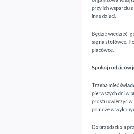
przy ich wsparciu
inne dzieci.
Będzie wiedzieć, gd
się na stołówce. P
placówce.
Spokój rodziców 
Trzeba mieć świado
pierwszych dni w p
prostu uwierzyć w 
pomoże w wykonyw
Do przedszkola pr