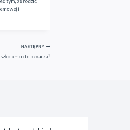
zed tym, że rodzic
lemowej i
NASTĘPNY
szkolu – co to oznacza?