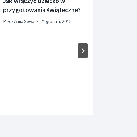
Jak włączyć dziecko w
Problem
przygotowania świąteczne?
przedsz
Przez
Anna Sowa
21 grudnia, 2015
Przez
Anna 