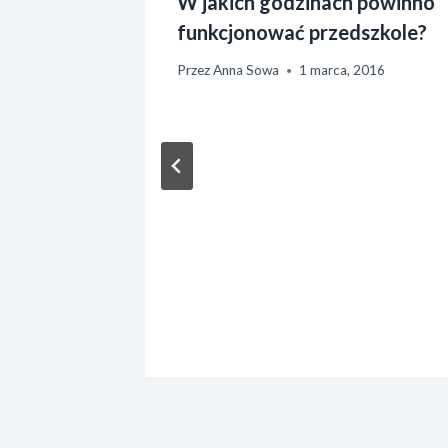
 naukę
W jakich godzinach powinno
ecka?
funkcjonować przedszkole?
rnika, 2014
Przez
Anna Sowa
1 marca, 2016