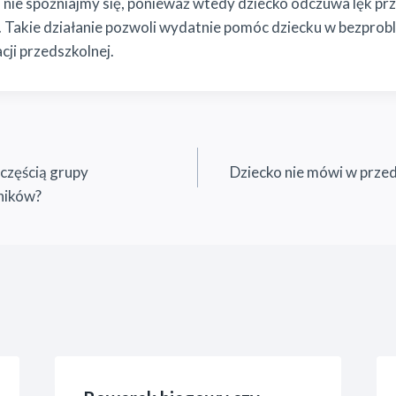
 i nie spóźniajmy się, ponieważ wtedy dziecko odczuwa lęk pr
e. Takie działanie pozwoli wydatnie pomóc dziecku w bezprob
cji przedszkolnej.
 częścią grupy
Dziecko nie mówi w przed
ników?