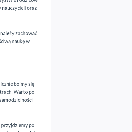
nauczycieli oraz
ób należy zachować
aściwą naukę w
icznie boimy się
strach. Warto po
 samodzielności
 przyjdziemy po