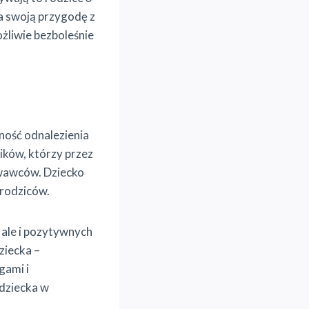
na swoją przygodę z
ożliwie bezboleśnie
ność odnalezienia
ników, którzy przez
howawców. Dziecko
 rodziców.
 ale i pozytywnych
ziecka –
gami i
 dziecka w