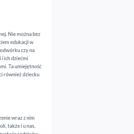
nej. Nie można bez
ciem edukacji w
podwórku czy na
i ich dziećmi
mi. Ta umiejętność
ci również dziecku
enie wraz z nim
i, także i u nas,
zystwie rodziców,