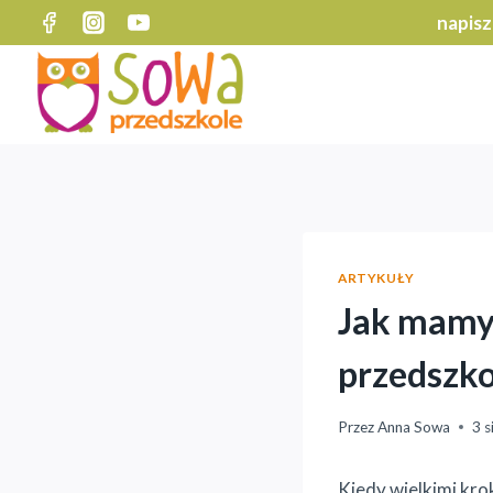
Przejdź
napisz
do
treści
ARTYKUŁY
Jak mamy 
przedszko
Przez
Anna Sowa
3 s
Kiedy wielkimi kro