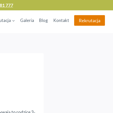
81 777
Rekrutacja
utacja
Galeria
Blog
Kontakt
ywają to rodzice 3-