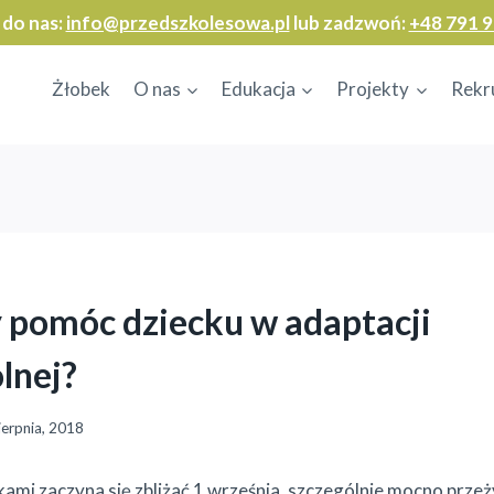
 do nas:
info@przedszkolesowa.pl
lub zadzwoń:
+48 791 9
Żłobek
O nas
Edukacja
Projekty
Rekr
pomóc dziecku w adaptacji
lnej?
ierpnia, 2018
kami zaczyna się zbliżać 1 września, szczególnie mocno przeż