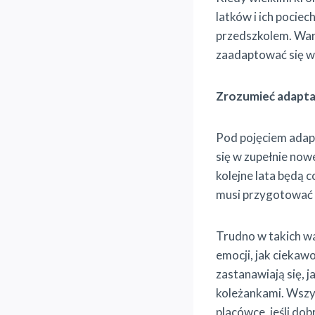
latków i ich pocie
przedszkolem. Wart
zaadaptować się w 
Zrozumieć adapta
Pod pojęciem adapt
się w zupełnie now
kolejne lata będą 
musi przygotować s
Trudno w takich wa
emocji, jak ciekaw
zastanawiają się, 
koleżankami. Wszy
placówce, jeśli do