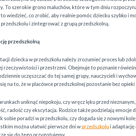
chy. To szerokie grono maluchów, które w tym dniu rozpoczy
o wiedzieć, co zrobić, aby realnie pomóc dziecku szybko i m
przedszkolu i zintegrować z grupą przedszkolną.
cję przedszkolną
acji dziecka w przedszkolu należy zrozumieć proces lub zdol
ej rzeczywistości i przestrzeni. Obejmuje to poznanie rówieś
codziennie uczęszczać do tej samej grupy, nauczycieli i wyc
ię na to, że w placówce przedszkolnej pozostanie bez opieki
runkach uniknąć niepokoju, czy wręcz lęku przed nieznanym,
ość, radość czy ekscytacja. Rodzice także podzielają emocje d
jak sobie poradzi w przedszkolu, czy dogada się z nowymi kole
stkim można ułatwić pierwsze dni w
przedszkolu
i adaptację
brze się do tego przygotujemy.