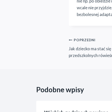
nie np. po obiedzie
wcale nie przyjdzi
bezbolesnej adapta
Nawigacja
POPRZEDNI
Jak dziecko ma stać się
wpisu
przedszkolnych rówieś
Podobne wpisy