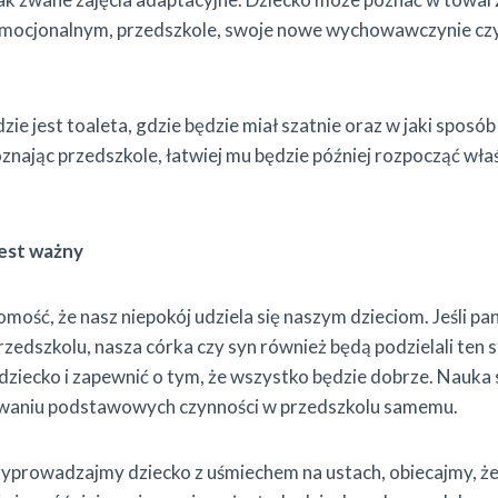
 emocjonalnym, przedszkole, swoje nowe wychowawczynie czy 
zie jest toaleta, gdzie będzie miał szatnie oraz w jaki spos
oznając przedszkole, łatwiej mu będzie później rozpocząć wł
jest ważny
mość, że nasz niepokój udziela się naszym dzieciom. Jeśli pan
rzedszkolu, nasza córka czy syn również będą podzielali ten 
dziecko i zapewnić o tym, że wszystko będzie dobrze. Nauka
aniu podstawowych czynności w przedszkolu samemu.
zyprowadzajmy dziecko z uśmiechem na ustach, obiecajmy, że