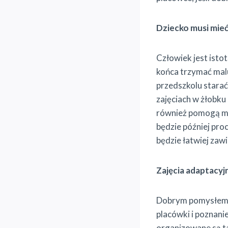
Dziecko musi mieć
Człowiek jest isto
końca trzymać mal
przedszkolu stara
zajęciach w żłobku 
również pomogą ma
będzie później pro
będzie łatwiej zaw
Zajęcia adaptacyj
Dobrym pomysłem
placówki i poznanie
organizowane są t