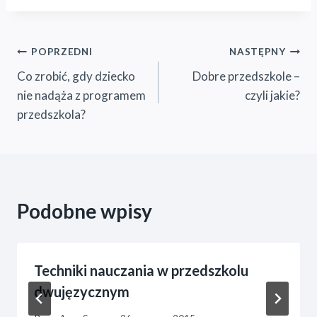
Nawigacja
POPRZEDNI
NASTĘPNY
Co zrobić, gdy dziecko
Dobre przedszkole –
wpisu
nie nadąża z programem
czyli jakie?
przedszkola?
Podobne wpisy
Techniki nauczania w przedszkolu
dwujęzycznym