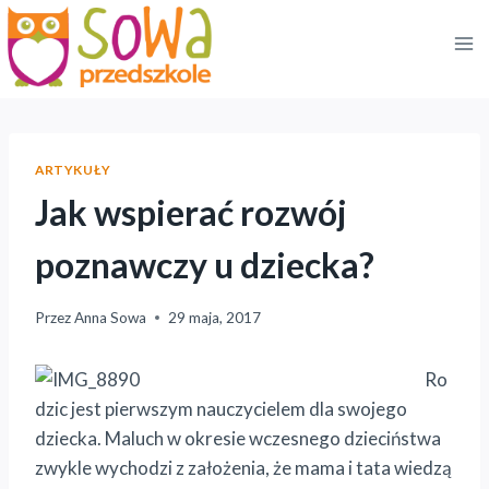
Przejdź
do
treści
ARTYKUŁY
Jak wspierać rozwój
poznawczy u dziecka?
Przez
Anna Sowa
29 maja, 2017
Ro
dzic jest pierwszym nauczycielem dla swojego
dziecka. Maluch w okresie wczesnego dzieciństwa
zwykle wychodzi z założenia, że mama i tata wiedzą