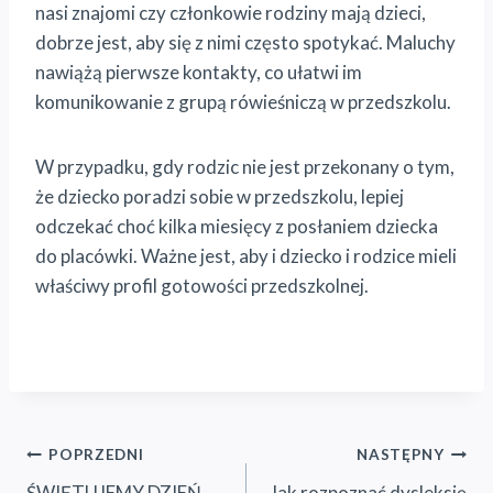
nasi znajomi czy członkowie rodziny mają dzieci,
dobrze jest, aby się z nimi często spotykać. Maluchy
nawiążą pierwsze kontakty, co ułatwi im
komunikowanie z grupą rówieśniczą w przedszkolu.
W przypadku, gdy rodzic nie jest przekonany o tym,
że dziecko poradzi sobie w przedszkolu, lepiej
odczekać choć kilka miesięcy z posłaniem dziecka
do placówki. Ważne jest, aby i dziecko i rodzice mieli
właściwy profil gotowości przedszkolnej.
Nawigacja
POPRZEDNI
NASTĘPNY
ŚWIĘTUJEMY DZIEŃ
Jak rozpoznać dysleksję