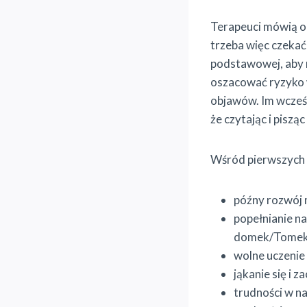
Terapeuci mówią o 
trzeba więc czekać 
podstawowej, aby 
oszacować ryzyko 
objawów. Im wcześn
że czytając i piszą
Wśród pierwszych o
późny rozwój 
popełnianie n
domek/Tomek,
wolne uczenie
jąkanie się i za
trudności w n