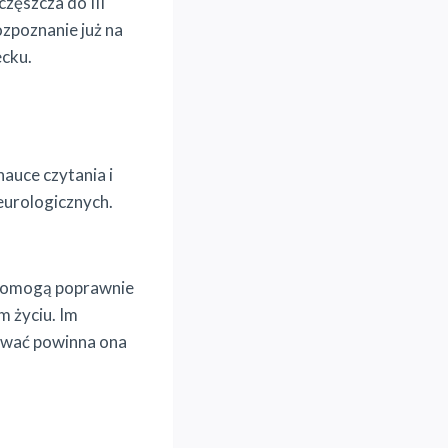
zęszcza do III
ozpoznanie już na
ecku.
nauce czytania i
neurologicznych.
e pomogą poprawnie
m życiu. Im
mować powinna ona