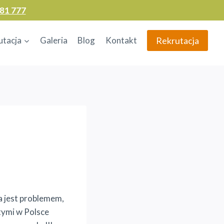
81 777
Rekrutacja
utacja
Galeria
Blog
Kontakt
a jest problemem,
tymi w Polsce