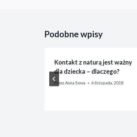
Podobne wpisy
 w
Kontakt z naturą jest ważny
niknąć?
dla dziecka – dlaczego?
a, 2018
Przez
Anna Sowa
6 listopada, 2018