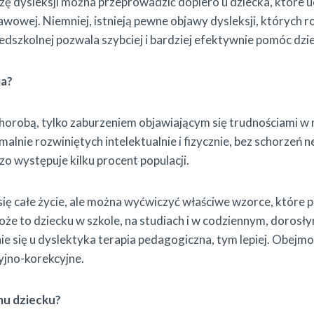
zę dysleksji można przeprowadzić dopiero u dziecka, które uc
awowej. Niemniej, istnieją pewne objawy dysleksji, których r
zedszkolnej pozwala szybciej i bardziej efektywnie pomóc dzi
ja?
 chorobą, tylko zaburzeniem objawiającym się trudnościami w 
rmalnie rozwiniętych intelektualnie i fizycznie, bez schorzeń 
zo występuje kilku procent populacji.
się całe życie, ale można wyćwiczyć właściwe wzorce, któr
oże to dziecku w szkole, na studiach i w codziennym, dorosły
ie się u dyslektyka terapia pedagogiczna, tym lepiej. Obej
yjno-korekcyjne.
u dziecku?