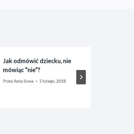
Jak odmówić dziecku, nie
Jak rea
mówiąc “nie”?
wychow
przedsz
Przez
Anna Sowa
5 lutego, 2018
Przez
Anna 