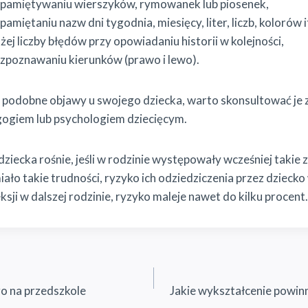
apamiętywaniu wierszyków, rymowanek lub piosenek,
amiętaniu nazw dni tygodnia, miesięcy, liter, liczb, kolorów i
żej liczby błędów przy opowiadaniu historii w kolejności,
zpoznawaniu kierunków (prawo i lewo).
podobne objawy u swojego dziecka, warto skonsultować je 
gogiem lub psychologiem dziecięcym.
dziecka rośnie, jeśli w rodzinie występowały wcześniej takie z
iało takie trudności, ryzyko ich odziedziczenia przez dziecko
sji w dalszej rodzinie, ryzyko maleje nawet do kilku procent.
o na przedszkole
Jakie wykształcenie powin