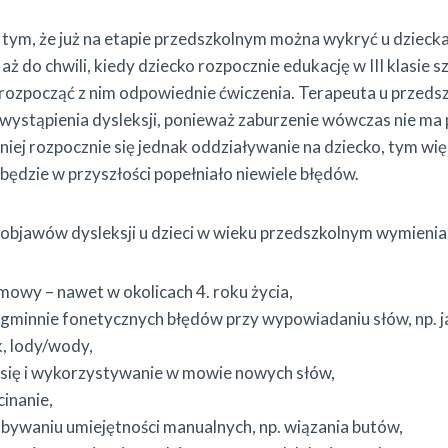
tym, że już na etapie przedszkolnym można wykryć u dziecka
aż do chwili, kiedy dziecko rozpocznie edukację w III klasie s
rozpocząć z nim odpowiednie ćwiczenia. Terapeuta u przeds
wystąpienia dysleksji, ponieważ zaburzenie wówczas nie ma
iej rozpocznie się jednak oddziaływanie na dziecko, tym wię
c będzie w przyszłości popełniało niewiele błędów.
bjawów dysleksji u dzieci w wieku przedszkolnym wymienia 
mowy – nawet w okolicach 4. roku życia,
agminnie fonetycznych błędów przy wypowiadaniu słów, np. j
 lody/wody,
 się i wykorzystywanie w mowie nowych słów,
cinanie,
abywaniu umiejętności manualnych, np. wiązania butów,