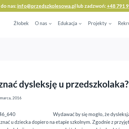
 do nas:
info@przedszkolesowa.pl
lub zadzwoń:
+48 791 9
Żłobek
O nas
Edukacja
Projekty
Rekr
znać dysleksję u przedszkolaka?
 marca, 2016
Wydawać by się mogło, że dysleksj
nać u dziecka dopiero na etapie szkolnym. Zgodnie z przyję