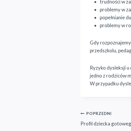
trudności w z
problemy w zap
popełnianie du
problemy w ro
Gdy rozpoznajemy 
przedszkolu, peda
Ryzyko dysleksji u 
jedno z rodziców m
W przypadku dyslek
Nawigacja
POPRZEDNI
Profil dziecka gotoweg
wpisu