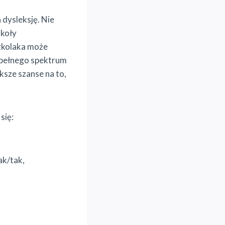
 dysleksję. Nie
zkoły
zkolaka może
 pełnego spektrum
ksze szanse na to,
się:
ak/tak,