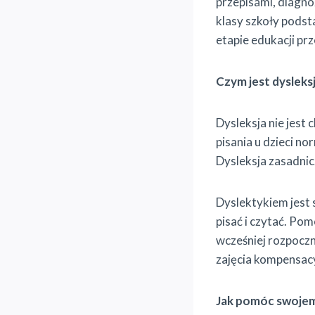
przepisami, diagno
klasy szkoły podst
etapie edukacji pr
Czym jest dysleks
Dysleksja nie jest
pisania u dzieci no
Dysleksja zasadnic
Dyslektykiem jest 
pisać i czytać. Pom
wcześniej rozpoczn
zajęcia kompensac
Jak pomóc swojem