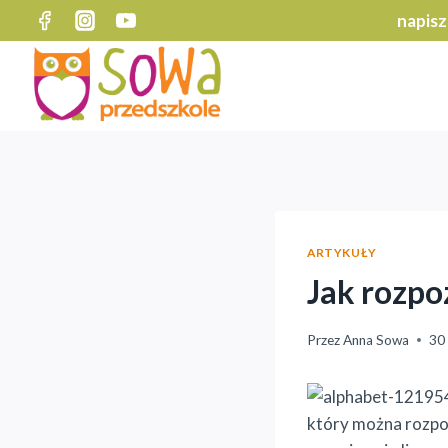
Przejdź
napisz
do
treści
ARTYKUŁY
Jak rozpo
Przez
Anna Sowa
30
który można rozpoz