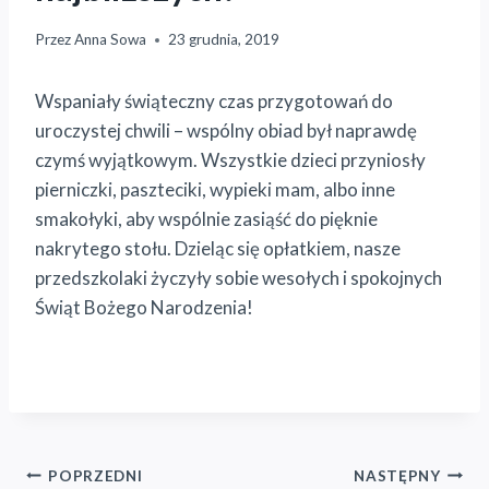
Przez
Anna Sowa
23 grudnia, 2019
Wspaniały świąteczny czas przygotowań do
uroczystej chwili – wspólny obiad był naprawdę
czymś wyjątkowym. Wszystkie dzieci przyniosły
pierniczki, paszteciki, wypieki mam, albo inne
smakołyki, aby wspólnie zasiąść do pięknie
nakrytego stołu. Dzieląc się opłatkiem, nasze
przedszkolaki życzyły sobie wesołych i spokojnych
Świąt Bożego Narodzenia!
Nawigacja
POPRZEDNI
NASTĘPNY