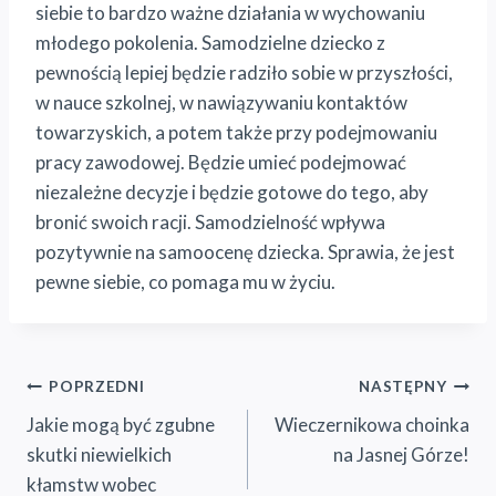
siebie to bardzo ważne działania w wychowaniu
młodego pokolenia. Samodzielne dziecko z
pewnością lepiej będzie radziło sobie w przyszłości,
w nauce szkolnej, w nawiązywaniu kontaktów
towarzyskich, a potem także przy podejmowaniu
pracy zawodowej. Będzie umieć podejmować
niezależne decyzje i będzie gotowe do tego, aby
bronić swoich racji. Samodzielność wpływa
pozytywnie na samoocenę dziecka. Sprawia, że jest
pewne siebie, co pomaga mu w życiu.
Nawigacja
POPRZEDNI
NASTĘPNY
Jakie mogą być zgubne
Wieczernikowa choinka
wpisu
skutki niewielkich
na Jasnej Górze!
kłamstw wobec