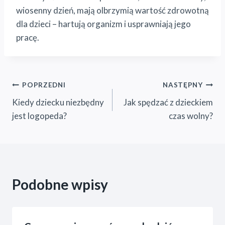
wiosenny dzień, mają olbrzymią wartość zdrowotną
dla dzieci – hartują organizm i usprawniają jego
pracę.
Nawigacja
POPRZEDNI
NASTĘPNY
Kiedy dziecku niezbędny
Jak spędzać z dzieckiem
wpisu
jest logopeda?
czas wolny?
Podobne wpisy