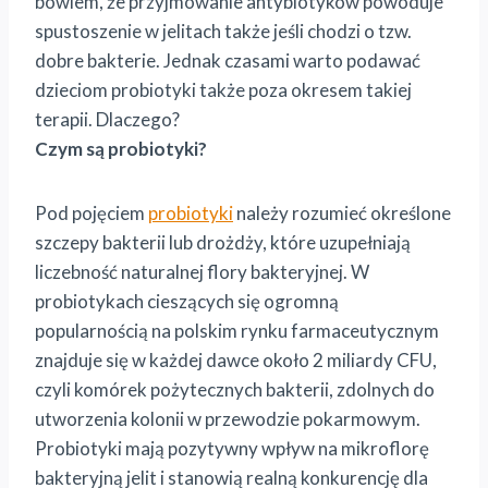
bowiem, że przyjmowanie antybiotyków powoduje
spustoszenie w jelitach także jeśli chodzi o tzw.
dobre bakterie. Jednak czasami warto podawać
dzieciom probiotyki także poza okresem takiej
terapii. Dlaczego?
Czym są probiotyki?
Pod pojęciem
probiotyki
należy rozumieć określone
szczepy bakterii lub drożdży, które uzupełniają
liczebność naturalnej flory bakteryjnej. W
probiotykach cieszących się ogromną
popularnością na polskim rynku farmaceutycznym
znajduje się w każdej dawce około 2 miliardy CFU,
czyli komórek pożytecznych bakterii, zdolnych do
utworzenia kolonii w przewodzie pokarmowym.
Probiotyki mają pozytywny wpływ na mikroflorę
bakteryjną jelit i stanowią realną konkurencję dla