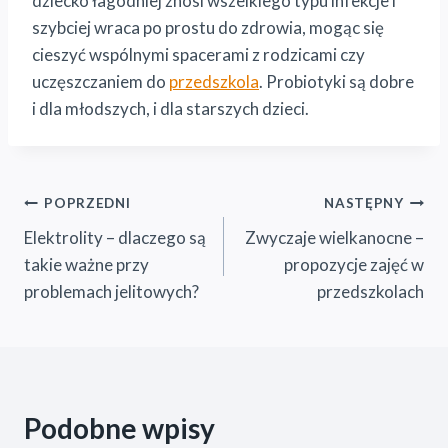
dziecko łagodniej znosi wszelkiego typu infekcje i
szybciej wraca po prostu do zdrowia, mogąc się
cieszyć wspólnymi spacerami z rodzicami czy
uczęszczaniem do
przedszkola
. Probiotyki są dobre
i dla młodszych, i dla starszych dzieci.
Nawigacja
POPRZEDNI
NASTĘPNY
Elektrolity – dlaczego są
Zwyczaje wielkanocne –
wpisu
takie ważne przy
propozycje zajęć w
problemach jelitowych?
przedszkolach
Podobne wpisy