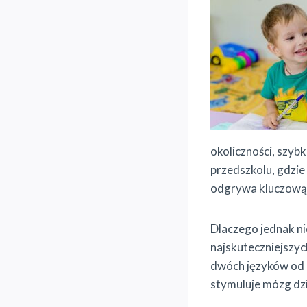
okoliczności, szy
przedszkolu, gdzie
odgrywa kluczową r
Dlaczego jednak nie
najskuteczniejszyc
dwóch języków od n
stymuluje mózg dz