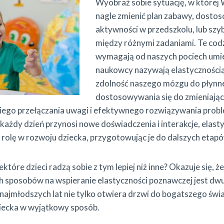
Wyobraź sobie sytuację, w której
nagle zmienić plan zabawy, dostos
aktywności w przedszkolu, lub szyb
między różnymi zadaniami. Te co
wymagają od naszych pociech umie
naukowcy nazywają elastyczności
zdolność naszego mózgu do płyn
dostosowywania się do zmieniając
bkiego przełączania uwagi i efektywnego rozwiązywania pro
 każdy dzień przynosi nowe doświadczenia i interakcje, elas
olę w rozwoju dziecka, przygotowując je do dalszych etapów 
które dzieci radzą sobie z tym lepiej niż inne? Okazuje się, ż
h sposobów na wspieranie elastyczności poznawczej jest dw
ajmłodszych lat nie tylko otwiera drzwi do bogatszego świa
iecka w wyjątkowy sposób.