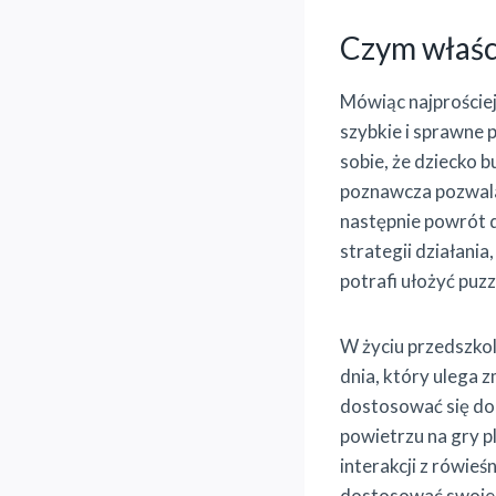
Czym właści
Mówiąc najproście
szybkie i sprawne 
sobie, że dziecko b
poznawcza pozwala
następnie powrót d
strategii działani
potrafi ułożyć puz
W życiu przedszko
dnia, który ulega 
dostosować się do
powietrzu na gry p
interakcji z rówieś
dostosować swoje z