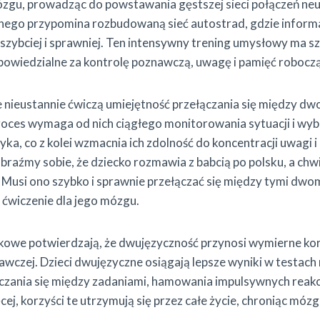
zgu, prowadząc do powstawania gęstszej sieci połączeń n
nego przypomina rozbudowaną sieć autostrad, gdzie inform
 szybciej i sprawniej. Ten intensywny trening umysłowy ma 
owiedzialne za kontrolę poznawczą, uwagę i pamięć roboczą
e nieustannie ćwiczą umiejętność przełączania się między 
roces wymaga od nich ciągłego monitorowania sytuacji i wy
ka, co z kolei wzmacnia ich zdolność do koncentracji uwagi 
raźmy sobie, że dziecko rozmawia z babcią po polsku, a chwi
. Musi ono szybko i sprawnie przełączać się między tymi dwo
ćwiczenie dla jego mózgu.
kowe potwierdzają, że dwujęzyczność przynosi wymierne kor
awczej. Dzieci dwujęzyczne osiągają lepsze wyniki w testach
czania się między zadaniami, hamowania impulsywnych reakc
ej, korzyści te utrzymują się przez całe życie, chroniąc móz