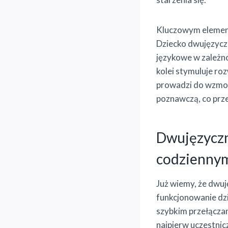
Kluczowym element
Dziecko dwujęzycz
językowe w zależno
kolei stymuluje ro
prowadzi do wzmoc
poznawczą, co prze
Dwujęzyczno
codzienny
Już wiemy, że dwuj
funkcjonowanie dz
szybkim przełączan
najpierw uczestnicz