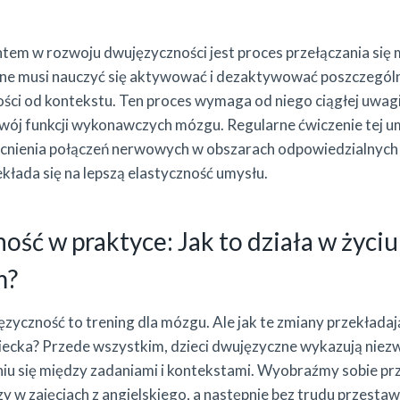
em w rozwoju dwujęzyczności jest proces przełączania się 
ne musi nauczyć się aktywować i dezaktywować poszczegól
ści od kontekstu. Ten proces wymaga od niego ciągłej uwagi i
zwój funkcji wykonawczych mózgu. Regularne ćwiczenie tej u
nienia połączeń nerwowych w obszarach odpowiedzialnych 
kłada się na lepszą elastyczność umysłu.
ść w praktyce: Jak to działa w życiu
m?
ęzyczność to trening dla mózgu. Ale jak te zmiany przekładaj
iecka? Przede wszystkim, dzieci dwujęzyczne wykazują niez
iu się między zadaniami i kontekstami. Wyobraźmy sobie pr
y w zajęciach z angielskiego, a następnie bez trudu przestaw