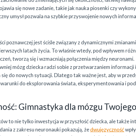
pojawia się nowe zadanie, takie jak nauka piosenki czy wykon
yczny umysł pozwala na szybkie przyswojenie nowych informa
ci poznawczej jest ściśle związany z dynamicznymi zmianami
ierwszych latach życia. To właśnie wtedy, pod wpływem róż
zeń, tworzą się i wzmacniają połączenia między neuronami. 
wniej mózg dziecka radzi sobie z przetwarzaniem informacji 
ę do nowych sytuacji. Dlatego tak ważne jest, aby w przed
 warunki do eksplorowania świata, eksperymentowania i p
ość: Gimnastyka dla mózgu Twojego
w to nie tylko inwestycja w przyszłość dziecka, ale także i
dania z zakresu neuronauki pokazują, że
dwujęzyczność
wpły