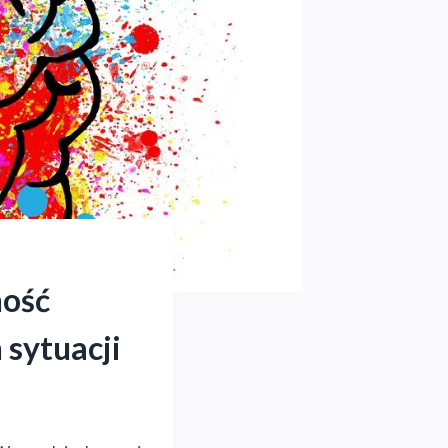
ność
 sytuacji