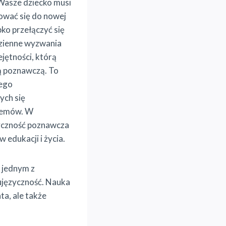
 Wasze dziecko musi
ować się do nowej
ko przełączyć się
dzienne wyzwania
jętności, którą
ą poznawczą. To
nego
ych się
blemów. W
tyczność poznawcza
edukacji i życia.
e jednym z
ujęzyczność. Nauka
ta, ale także