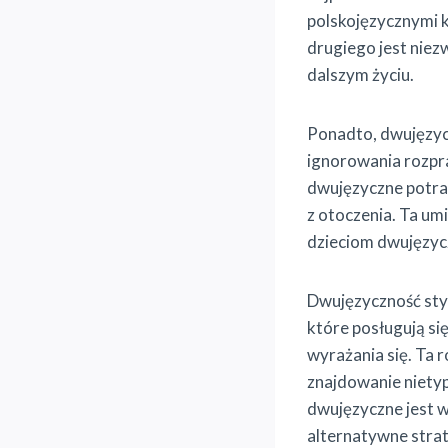
polskojęzycznymi k
drugiego jest nie
dalszym życiu.
Ponadto, dwujęzycz
ignorowania rozpra
dwujęzyczne potraf
z otoczenia. Ta um
dzieciom dwujęzycz
Dwujęzyczność sty
które posługują s
wyrażania się. Ta
znajdowanie nietyp
dwujęzyczne jest w
alternatywne strat