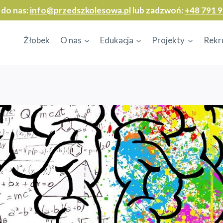
 do nas:
info@przedszkolesowa.pl
lub zadzwoń:
+48 791 9
Żłobek
O nas
Edukacja
Projekty
Rekr