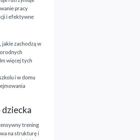
ywanie pracy
cji i efektywne
, jakie zachodzą w
norodnych
Im więcej tych
i
szkolu i w domu
odejmowania
 dziecka
ntensywny trening
wa na strukturę i