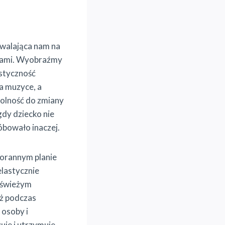
zwalająca nam na
aniami. Wyobraźmy
astyczność
a muzyce, a
dolność do zmiany
gdy dziecko nie
óbowało inaczej.
porannym planie
elastycznie
a świeżym
eż podczas
 osoby i
uje i utrzymuje