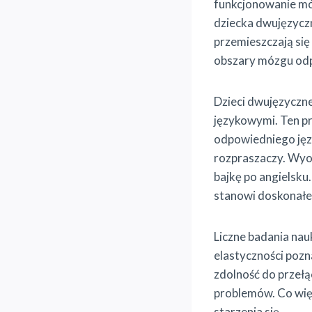
funkcjonowanie mó
dziecka dwujęzycz
przemieszczają się
obszary mózgu odp
Dzieci dwujęzyczn
językowymi. Ten p
odpowiedniego języ
rozpraszaczy. Wyob
bajkę po angielsku
stanowi doskonałe 
Liczne badania nau
elastyczności pozn
zdolność do przełą
problemów. Co więc
starzenia się.