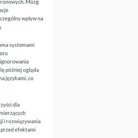
euronowych. Mózg
acje
szczególny wpływ na
.
dwoma systemami
boru
i ignorowania
lę później ogląda
ma językami, co
zyści dla
 mierzących
ji i rozwiązywania
g przed efektami