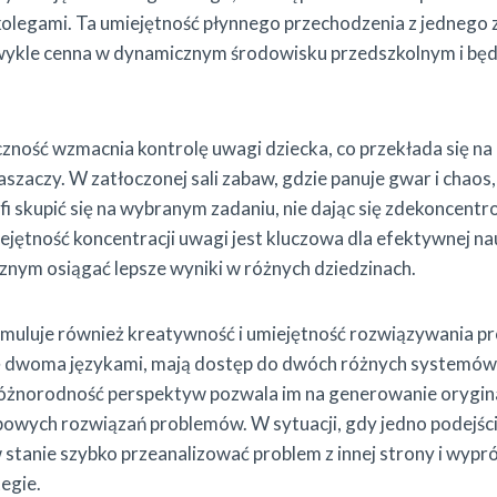
olegami. Ta umiejętność płynnego przechodzenia z jednego 
zwykle cenna w dynamicznym środowisku przedszkolnym i bę
ność wzmacnia kontrolę uwagi dziecka, co przekłada się na 
szaczy. W zatłoczonej sali zabaw, gdzie panuje gwar i chaos,
i skupić się na wybranym zadaniu, nie dając się zdekoncent
iejętność koncentracji uwagi jest kluczowa dla efektywnej na
nym osiągać lepsze wyniki w różnych dziedzinach.
muluje również kreatywność i umiejętność rozwiązywania pr
ię dwoma językami, mają dostęp do dwóch różnych systemów 
 różnorodność perspektyw pozwala im na generowanie orygin
owych rozwiązań problemów. W sytuacji, gdy jedno podejści
 stanie szybko przeanalizować problem z innej strony i wyp
egie.