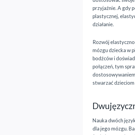
przyjaźnie. A gdy 
plastycznej, elast
działanie.
Rozwój elastycznoś
mózgu dziecka w p
bodźców i doświadc
połączeń, tym spra
dostosowywaniem si
stwarzać dzieciom
Dwujęzyczn
Nauka dwóch językó
dla jego mózgu. Ba