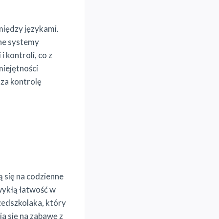
między językami.
ne systemy
 kontroli, co z
miejętności
za kontrolę
ą się na codzienne
wykłą łatwość w
zedszkolaka, który
ia się na zabawę z