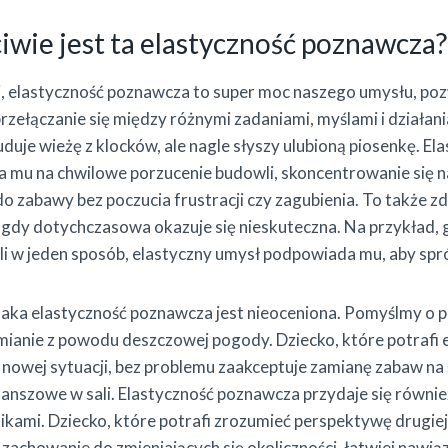
wie jest ta elastyczność poznawcza?
j, elastyczność poznawcza to super moc naszego umysłu, po
przełączanie się między różnymi zadaniami, myślami i dział
uduje wieżę z klocków, ale nagle słyszy ulubioną piosenkę. El
 mu na chwilowe porzucenie budowli, skoncentrowanie się n
o zabawy bez poczucia frustracji czy zagubienia. To także z
a, gdy dotychczasowa okazuje się nieskuteczna. Na przykład, 
zli w jeden sposób, elastyczny umysł podpowiada mu, aby spr
laka elastyczność poznawcza jest nieoceniona. Pomyślmy o 
zmianie z powodu deszczowej pogody. Dziecko, które potrafi 
 nowej sytuacji, bez problemu zaakceptuje zamianę zabaw n
lanszowe w sali. Elastyczność poznawcza przydaje się równi
nikami. Dziecko, które potrafi zrozumieć perspektywę drugiej
achowanie do zmieniających się okoliczności, łatwiej nawiąz