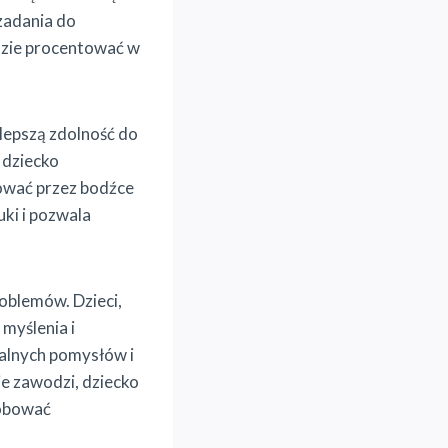
zadania do
dzie procentować w
lepszą zdolność do
 dziecko
rować przez bodźce
uki i pozwala
oblemów. Dzieci,
myślenia i
alnych pomysłów i
e zawodzi, dziecko
róbować