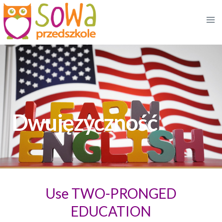
Przejdź
do
treści
Dwujęzyczność
Use TWO-PRONGED
EDUCATION