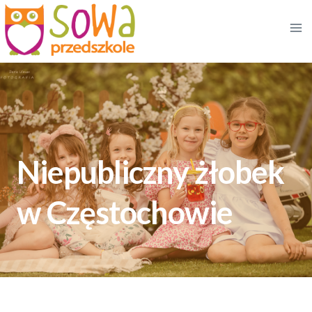
Przejdź
do
treści
Niepubliczny żłobek
w Częstochowie