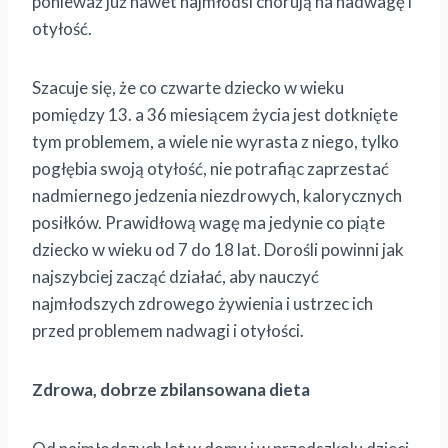
ponieważ już nawet najmłodsi chorują na nadwagę i
otyłość.
Szacuje się, że co czwarte dziecko w wieku
pomiędzy 13. a 36 miesiącem życia jest dotknięte
tym problemem, a wiele nie wyrasta z niego, tylko
pogłębia swoją otyłość, nie potrafiąc zaprzestać
nadmiernego jedzenia niezdrowych, kalorycznych
posiłków. Prawidłową wagę ma jedynie co piąte
dziecko w wieku od 7 do 18 lat. Dorośli powinni jak
najszybciej zacząć działać, aby nauczyć
najmłodszych zdrowego żywienia i ustrzec ich
przed problemem nadwagi i otyłości.
Zdrowa, dobrze zbilansowana dieta