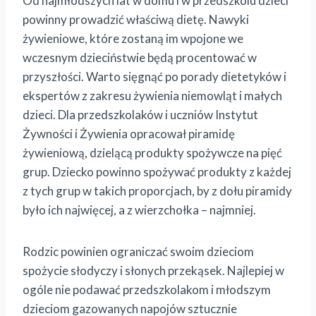
Od najmłodszych lat w domu i w przedszkolu dzieci
powinny prowadzić właściwą dietę. Nawyki
żywieniowe, które zostaną im wpojone we
wczesnym dzieciństwie będą procentować w
przyszłości. Warto sięgnąć po porady dietetyków i
ekspertów z zakresu żywienia niemowląt i małych
dzieci. Dla przedszkolaków i uczniów Instytut
Żywności i Żywienia opracował piramidę
żywieniową, dzielącą produkty spożywcze na pięć
grup. Dziecko powinno spożywać produkty z każdej
z tych grup w takich proporcjach, by z dołu piramidy
było ich najwięcej, a z wierzchołka – najmniej.
Rodzic powinien ograniczać swoim dzieciom
spożycie słodyczy i słonych przekąsek. Najlepiej w
ogóle nie podawać przedszkolakom i młodszym
dzieciom gazowanych napojów sztucznie