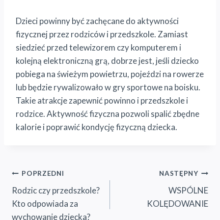
Dzieci powinny być zachęcane do aktywności
fizycznej przez rodziców i przedszkole. Zamiast
siedzieć przed telewizorem czy komputerem i
kolejną elektroniczną grą, dobrze jest, jeśli dziecko
pobiega na świeżym powietrzu, pojeździ na rowerze
lub będzie rywalizowało w gry sportowe na boisku.
Takie atrakcje zapewnić powinno i przedszkole i
rodzice. Aktywność fizyczna pozwoli spalić zbędne
kalorie i poprawić kondycję fizyczną dziecka.
Nawigacja
POPRZEDNI
NASTĘPNY
Rodzic czy przedszkole?
WSPÓLNE
wpisu
Kto odpowiada za
KOLĘDOWANIE
wychowanie dziecka?