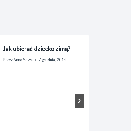
Jak ubierać dziecko zimą?
Kiedy d
jest lo
Przez
Anna Sowa
7 grudnia, 2014
Przez
Anna 