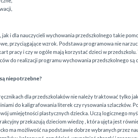
czne,
wacji,
, jak i dla nauczycieli wychowania przedszkolnego takie po
owe, przyciągające wzrok. Podstawa programowa nie narzuca,
art pracy i czy w ogóle mają korzystać dzieci w przedszkolu
ów do realizacji programu wychowania przedszkolnego są o
 są niepotrzebne?
ęcznikach dla przedszkolaków nie należy traktować tylko ja
niami do kaligrafowania literek czy rysowania szlaczków. P
ój umiejętności plastycznych dziecka. Uczą logicznego myśl
rakcyjny przekazują dzieciom wiedzę , która ujęta jest równ
cko ma możliwość na podstawie dobrze wybranych przez naucz