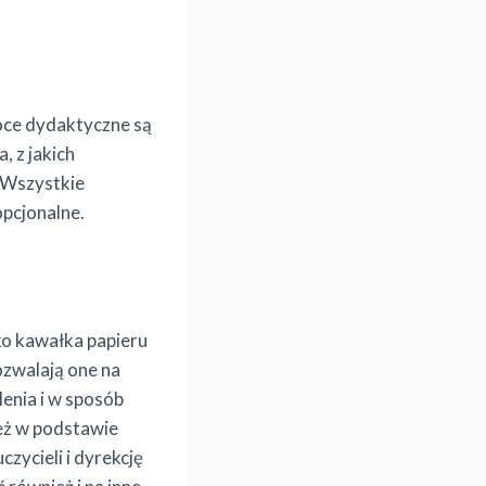
moce dydaktyczne są
 z jakich
. Wszystkie
pcjonalne.
ko kawałka papieru
ozwalają one na
enia i w sposób
ież w podstawie
ycieli i dyrekcję