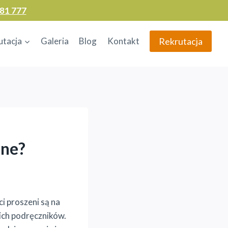
81 777
Rekrutacja
utacja
Galeria
Blog
Kontakt
dne?
i proszeni są na
ich podręczników.