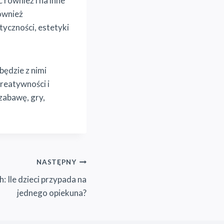
 również i na inne
ównież
yczności, estetyki
będzie z nimi
reatywności i
 zabawę, gry,
NASTĘPNY
: Ile dzieci przypada na
jednego opiekuna?