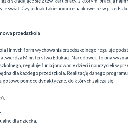
iążki składające się z tzw. kart pracy, z którymi pracują najmło
y je świat. Czy jednak takie pomoce naukowe już w przedszk
mowa przedszkola
kola i innych form wychowania przedszkolnego reguluje po
i zatwierdza Ministerstwo Edukacji Narodowej. To ona wyzn
kolnego, reguluje funkcjonowanie dzieci i nauczycieli w prze
ezbędna dla każdego przedszkola. Realizację danego programu 
ą gotowe pomoce dydaktyczne, do których zalicza się:
eń,
,
ualne dla dziecka,