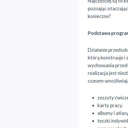
Najczęściej są to ks
poznając otaczając
konieczne?
Podstawa progra
Działanie przedsz
którą konstruuje 
wychowania przedsz
realizacja jest ni
czasem umożliwiaj
zeszyty ćwicz
karty pracy,
albumy i atlasy
teczki indywid