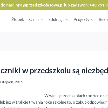
 do nas:
info@przedszkolesowa.pl
lub zadzwoń:
+48 791 9
Żłobek
O nas
Edukacja
Projekty
Rekr
czniki w przedszkolu są niezbę
 listopada, 2016
W wielu przedszkolach rodzice dziec
lub już w trakcie trwania roku szkolnego, o zakup odpowiedn