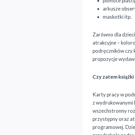
pomoce plasty
arkusze obser
maskotki itp.
Zarówno dla dzieci
atrakcyjne – kolor
podręczników czy k
propozycje wydawc
Czy zatem książki
Karty pracy w podr
z wydrukowanymi li
wszechstronny rozw
przystępny oraz at
programowej. Dzie