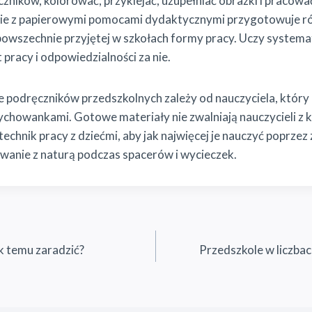
zników, kolorować, przyklejać, uzupełniać obrazki i pracować
ie z papierowymi pomocami dydaktycznymi przygotowuje r
owszechnie przyjętej w szkołach formy pracy. Uczy systemat
 pracy i odpowiedzialności za nie.
 podręczników przedszkolnych zależy od nauczyciela, który 
chowankami. Gotowe materiały nie zwalniają nauczycieli z k
echnik pracy z dziećmi, aby jak najwięcej je nauczyć poprzez
wanie z naturą podczas spacerów i wycieczek.
k temu zaradzić?
Przedszkole w liczbach