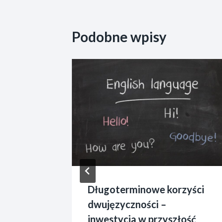
Podobne wpisy
omysł w
a, 2015
Długoterminowe korzyści
dwujęzyczności –
inwestycja w przyszłość