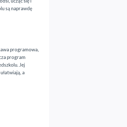
dsi, ucząc się i
olu są naprawdę
dstawa programowa,
acza program
dszkolu. Jej
ułatwiają, a