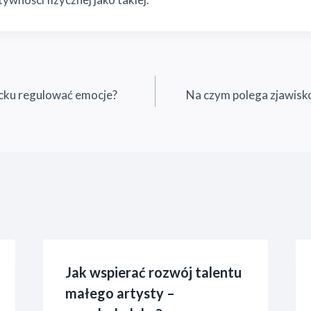
cku regulować emocje?
Na czym polega zjawisk
Jak wspierać rozwój talentu
małego artysty –