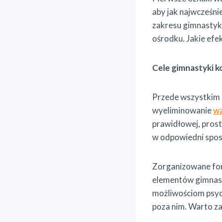
aby jak najwcześni
zakresu gimnastyki
ośrodku. Jakie efe
Cele gimnastyki k
Przede wszystkim 
wyeliminowanie
w
prawidłowej, pros
w odpowiedni spos
Zorganizowane for
elementów gimnast
możliwościom psyc
poza nim. Warto z