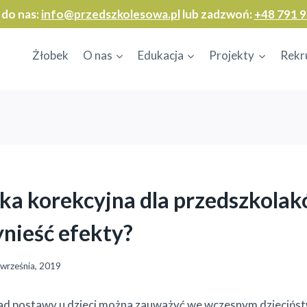
 do nas:
info@przedszkolesowa.pl
lub zadzwoń:
+48 791 9
Żłobek
O nas
Edukacja
Projekty
Rekr
a korekcyjna dla przedszkolak
nieść efekty?
 września, 2019
ad postawy u dzieci można zauważyć we wczesnym dzieciństw