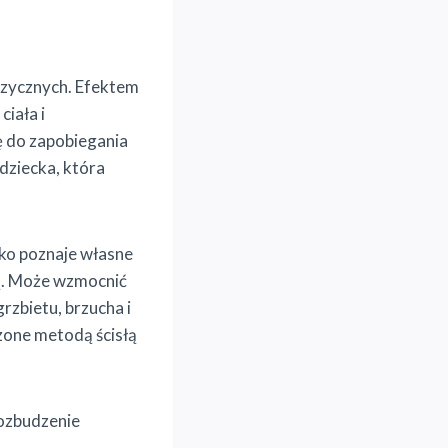
izycznych. Efektem
iała i
ę do zapobiegania
dziecka, która
cko poznaje własne
wą. Może wzmocnić
rzbietu, brzucha i
zone metodą ścisłą
rozbudzenie