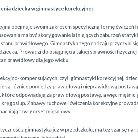
enia dziecka w gimnastyce korekcyjnej
yjna obejmuje swoim zakresem specyficzną formę ćwiczeń f
osowania ma być skorygowanie istniejących zaburzeń statyki c
stanu prawidłowego. Gimnastyka tego rodzaju przyczyni si
iecka. Prowadzi do osiągnięcia takiej sprawności fizycznej 
tan prawidłowy dla jego wieku.
rekcyjno-kompensujących, czyli gimnastyki korekcyjnej, dzie
akie są różnice pomiędzy prawidłową i nieprawidłową posta
, które odpowiadają za prawidłową postawę, a więc mięśnie g
ują kręgosłup. Zabawy ruchowe i ćwiczenia korekcyjne prowad
acniają tzw. gorset mięśniowy.
tyczność z gimnastyką już w przedszkolu, ma też szansę na 
wności fizycznej jako takiej.