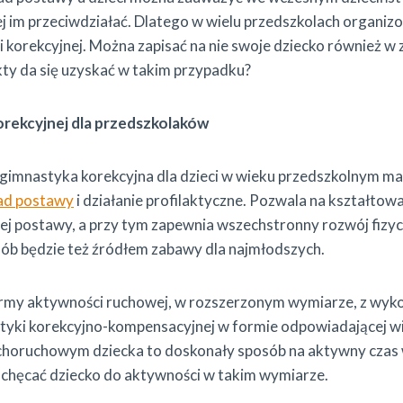
ej im przeciwdziałać. Dlatego w wielu przedszkolach organizo
 korekcyjnej. Można zapisać na nie swoje dziecko również 
kty da się uzyskać w takim przypadku?
orekcyjnej dla przedszkolaków
gimnastyka korekcyjna dla dzieci w wieku przedszkolnym ma 
ad postawy
i działanie profilaktyczne. Pozwala na kształto
tej postawy, a przy tym zapewnia wszechstronny rozwój fiz
ób będzie też źródłem zabawy dla najmłodszych.
my aktywności ruchowej, w rozszerzonym wymiarze, z wyk
yki korekcyjno-kompensacyjnej w formie odpowiadającej wi
horuchowym dziecka to doskonały sposób na aktywny czas
achęcać dziecko do aktywności w takim wymiarze.