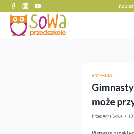
Przejdź
napisz
do
treści
ARTYKUŁY
Gimnastyk
może przy
Przez
Anna Sowa
13
Pierwsze oznaki w