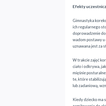
Efekty uczestnicz
Gimnastyka korekc
ich regularnego st
doprowadzenie do 
wadom postawy u dz
uznawana jest za s
W trakcie zajęć ko
ciało i odkrywa, j
mięśnie posturalne
te, które stabiliz
lub zadaniową, wzm
Kiedy dziecko ma s
zamiłowania do akty