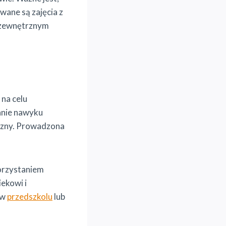
wane są zajęcia z
w zewnętrznym
na celu
wanie nawyku
yczny. Prowadzona
orzystaniem
ekowi i
 w
przedszkolu
lub