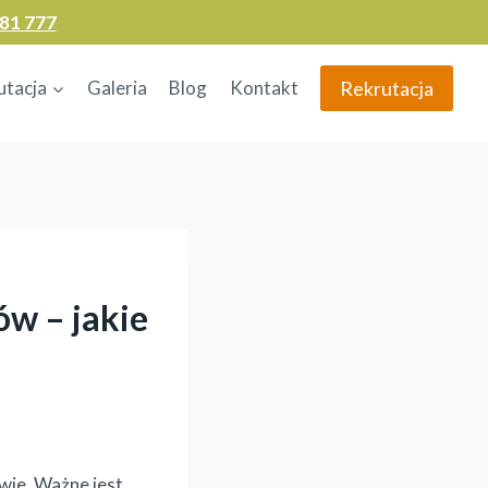
81 777
Rekrutacja
utacja
Galeria
Blog
Kontakt
ów – jakie
ie. Ważne jest,