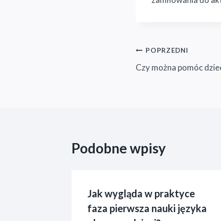
Nawigacja
POPRZEDNI
Czy można pomóc dzie
wpisu
Podobne wpisy
 w
Jak wygląda w praktyce
y
faza pierwsza nauki języka