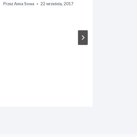
Przez
Anna Sowa
22 września, 2017
Wiosen
świeżym
propozy
przeds
Przez
Anna 