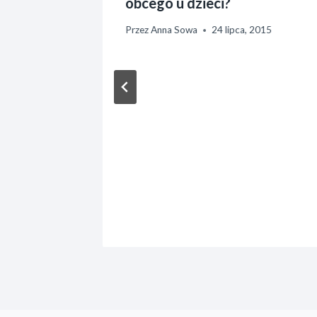
obcego u dzieci?
019
Przez
Anna Sowa
24 lipca, 2015