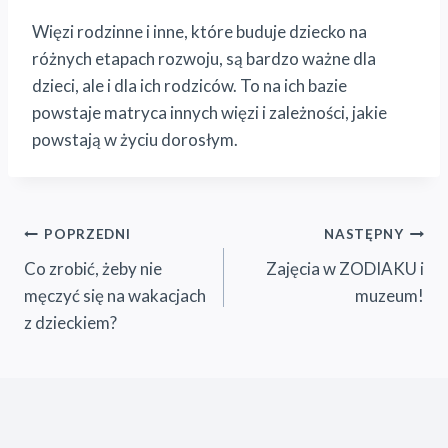
Więzi rodzinne i inne, które buduje dziecko na
różnych etapach rozwoju, są bardzo ważne dla
dzieci, ale i dla ich rodziców. To na ich bazie
powstaje matryca innych więzi i zależności, jakie
powstają w życiu dorosłym.
Nawigacja
POPRZEDNI
NASTĘPNY
Co zrobić, żeby nie
Zajęcia w ZODIAKU i
wpisu
męczyć się na wakacjach
muzeum!
z dzieckiem?