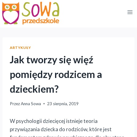
Przejdź
do
treści
ARTYKUŁY
Jak tworzy się więź
pomiędzy rodzicem a
dzieckiem?
Przez
Anna Sowa
23 sierpnia, 2019
W psychologii dziecięcej istnieje teoria
przywiązania dziecka do rodziców, które jest