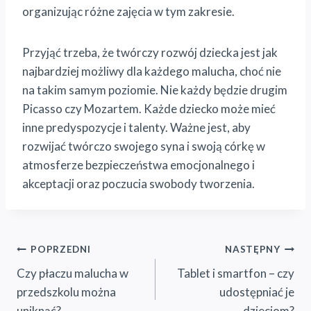
organizując różne zajęcia w tym zakresie.
Przyjąć trzeba, że twórczy rozwój dziecka jest jak
najbardziej możliwy dla każdego malucha, choć nie
na takim samym poziomie. Nie każdy będzie drugim
Picasso czy Mozartem. Każde dziecko może mieć
inne predyspozycje i talenty. Ważne jest, aby
rozwijać twórczo swojego syna i swoją córkę w
atmosferze bezpieczeństwa emocjonalnego i
akceptacji oraz poczucia swobody tworzenia.
Nawigacja
POPRZEDNI
NASTĘPNY
Czy płaczu malucha w
Tablet i smartfon – czy
wpisu
przedszkolu można
udostępniać je
uniknąć?
dzieciom?