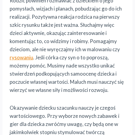
Rodzic powinien rozmawiać z dzieckiem o jego
pomysłach, wizjach i planach, pobudzając go do ich
realizacji. Pozytywna reakcja rodzica na pierwszy
szkic rysunku także jest ważna. Słuchajmy więc
dzieci aktywnie, okazując zainteresowanie i
komentując to, co widzimy i robimy. Pomagajmy
dzieciom, ale nie wyręczajmy ich w malowaniu czy
rysowaniu
. Jeśli córka czy syn o to poproszą,
możemy pomóc. Musimy nade wszystko unikać
stwierdzeń podkopujących samoocenę dziecka i
poczucie własnej wartości. Maluch musi nauczyć się
wierzyć we własne siły i możliwości rozwoju.
Okazywanie dziecku szacunku nauczy je czegoś
wartościowego. Przy wyborze nowych zabawek i
gier dla dziecka zwróćmy uwagę, czy będą one w
jakimkolwiek stopniu stymulować twórczą